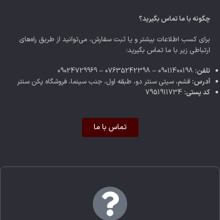
چگونه با ما تماس بگیرید؟
برای کسب اطلاعات بیشتر و یا ثبت سفارش، می‌توانید از طریق راه‌های
ارتباطی زیر با ما تماس بگیرید:
تلفن:
09011400198 – 07635242398 – 09024729969
آدرس:
قشم، سیتی سنتر دو، طبقه اول، جنب سینما، فروشگاه پکن سنتر
کد پستی:
7951911734
تماس با ما