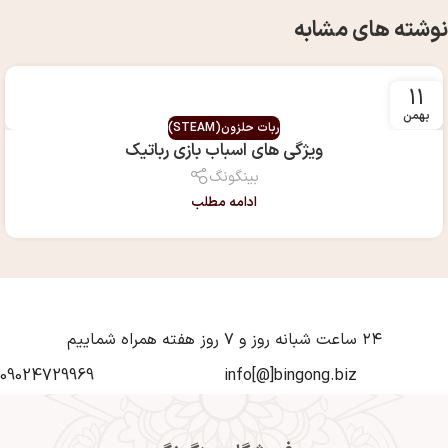
نوشته های مشابه
11
بهمن
ربات حلزون(STEAM)
ویژگی های اسباب بازی رباتیک
بینگونگ
ادامه مطلب
۲۴ ساعت شبانه روز و ۷ روز هفته همراه شماییم
09024729969
info[@]bingong.biz