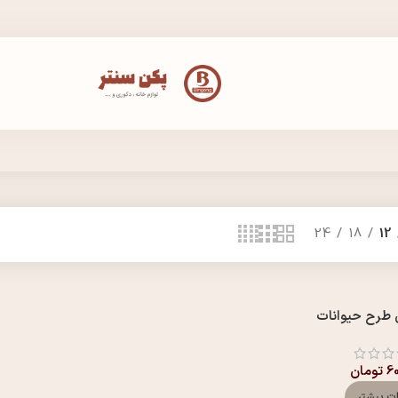
24
18
12
 طرح حیوانات
6
تومان
ات بیشتر