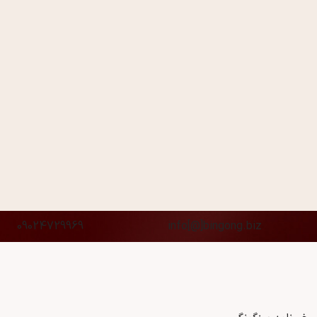
09024729969
info[@]bingong.biz