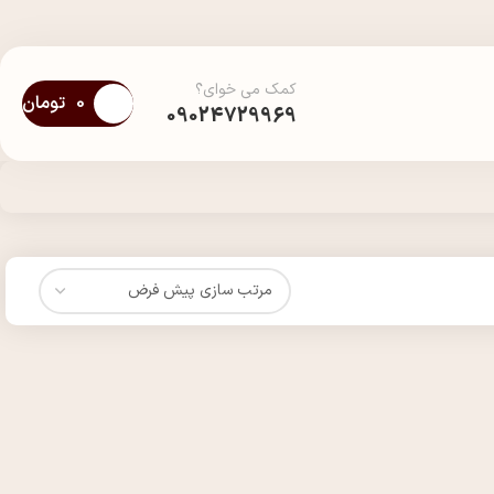
کمک می خوای؟
0
تومان
09024729969