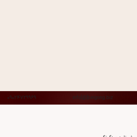
09024729969
info[@]bingong.biz