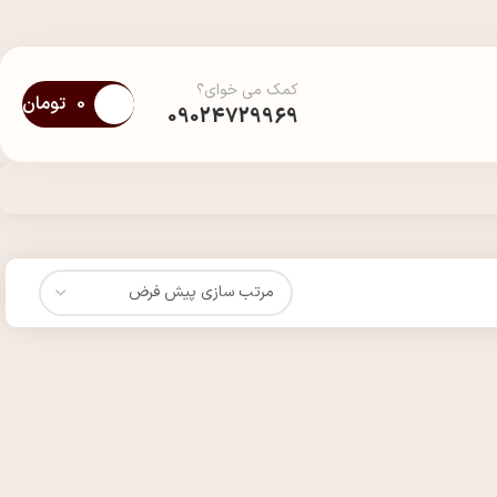
کمک می خوای؟
0
تومان
09024729969