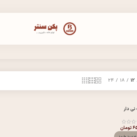
24
18
12
نی دار
65
تومان
ه سبد خرید