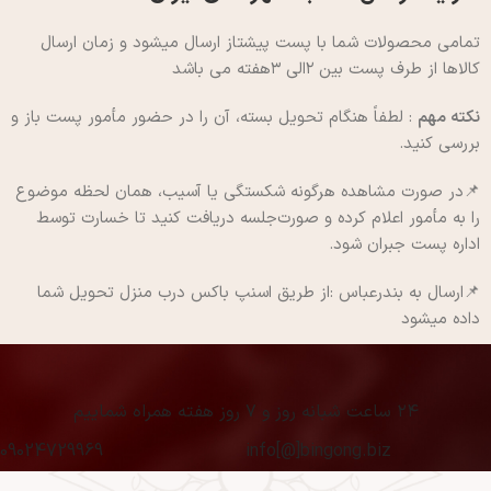
تمامی محصولات شما با پست پیشتاز ارسال میشود و زمان ارسال
کالاها از طرف پست بین ۲الی ۳هفته می باشد
نکته مهم
: لطفاً هنگام تحویل بسته، آن را در حضور مأمور پست باز و
بررسی کنید.
📌در صورت مشاهده هرگونه شکستگی یا آسیب، همان لحظه موضوع
را به مأمور اعلام کرده و صورت‌جلسه دریافت کنید تا خسارت توسط
اداره پست جبران شود.
📌ارسال به بندرعباس :از طریق اسنپ باکس درب منزل تحویل شما
داده میشود
۲۴ ساعت شبانه روز و ۷ روز هفته همراه شماییم
09024729969
info[@]bingong.biz