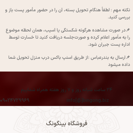
نکته مهم
: لطفاً هنگام تحویل بسته، آن را در حضور مأمور پست باز و
بررسی کنید.
📌در صورت مشاهده هرگونه شکستگی یا آسیب، همان لحظه موضوع
را به مأمور اعلام کرده و صورت‌جلسه دریافت کنید تا خسارت توسط
اداره پست جبران شود.
📌ارسال به بندرعباس :از طریق اسنپ باکس درب منزل تحویل شما
داده میشود
۲۴ ساعت شبانه روز و ۷ روز هفته همراه شماییم
09024729969
info[@]bingong.biz
فروشگاه بینگونگ