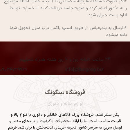
📌در صورت مشاهده هرگونه شکستگی یا آسیب، همان لحظه موضوع
را به مأمور اعلام کرده و صورت‌جلسه دریافت کنید تا خسارت توسط
اداره پست جبران شود.
📌ارسال به بندرعباس :از طریق اسنپ باکس درب منزل تحویل شما
داده میشود
۲۴ ساعت شبانه روز و ۷ روز هفته همراه شماییم
09024729969
info[@]bingong.biz
فروشگاه بینگونگ
لوازم خانه و دکوری
پکن سنتر قشم
، فروشگاه بزرگ کالاهای خانگی و دکوری با تنوع بالا و
قیمت مناسب است. ما با ارائه محصولات باکیفیت از برندهای معتبر و
ارسال سریع به سراسر کشور، تجربه خریدی لذت‌بخش را برای شما فراهم