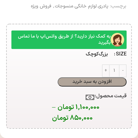
برچسب:
پادری.لوازم خانگی.منسوجات
,
فروش ویژه
به کمک نیاز دارید؟ از طریق واتس‌اپ با ما تماس
بگیرید
SIZE
بزرگ
کوچک
افزودن به سبد خرید
قیمت محصول:​
1,100,000
تومان
–
850,000
تومان