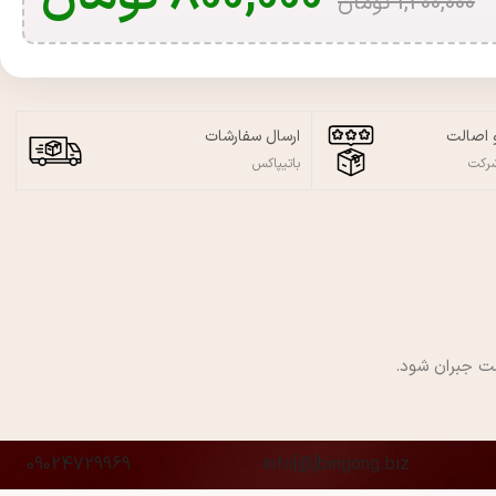
1,200,000
تومان
 اصالت
ارسال سفارشات
شرکت
باتیپاکس
ت جبران شود.
09024729969
info[@]bingong.biz