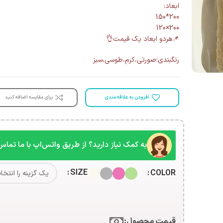
ابعاد:
200*150
200×120
📌هردو ابعاد یک قیمت👌
رنگبندی:صورتی،کرم،طوسی،سبز
افزودن به علاقه مندی
برای مقایسه اضافه کنید
به کمک نیاز دارید؟ از طریق واتس‌اپ با ما تماس
SIZE
COLOR
قیمت محصول:​