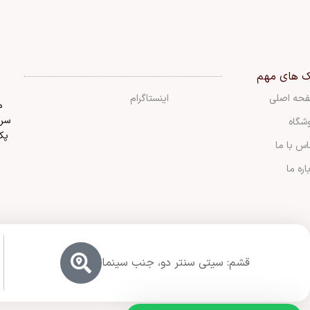
ک های مهم
حه اصلی
اینستاگرام
م
سرا
شگاه
پک
س با ما
اره ما
قشم: سیتی سنتر دو، جنب سینما